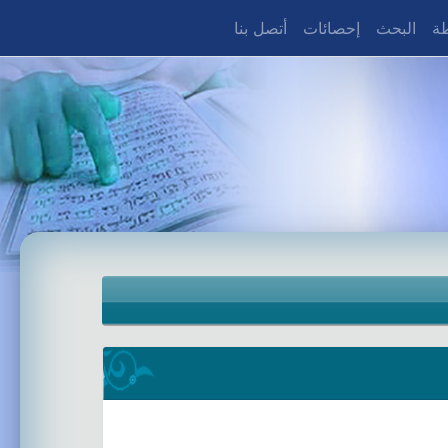
طة
البحث
إحصائات
أتصل بنا