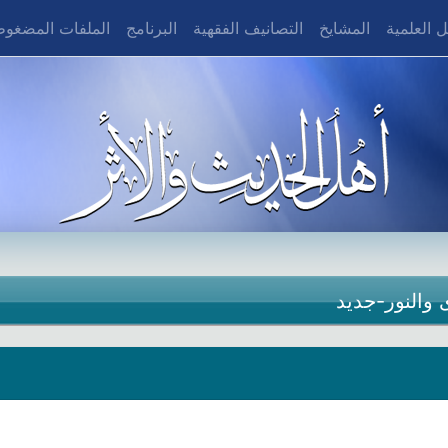
 العلمية
المشايخ
التصانيف الفقهية
البرنامج
الملفات المضغو
والنور-جديد