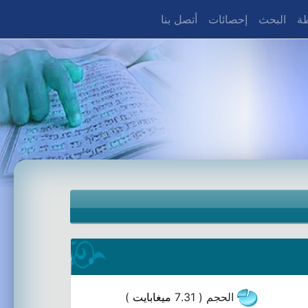
طة
البحث
إحصائات
أتصل بنا
الحجم ( 7.31
ميغابايت
)