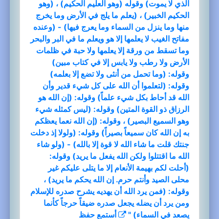
الذي لا يموت) وقوله (وهو العليم الحكيم) ، (وهو
الحكيم الخبير) ، (يعلم ما يلج في الأرض وما يخرج
منها وما ينزل من السماء وما يعرج فيها) - (وعنده
مفاتح الغيب لا يعلمها إلا هو ويعلم ما في البر والبحر
وما تسقط من ورقة إلا يعلمها ولا حبة في ظلمات
الأرض ولا رطب ولا يابس إلا في كتاب مبين)
وقوله: (وما تحمل من أنثى ولا تضع إلا بعلمه)
وقوله: (لتعلموا أن الله على كل شيء قدير وأن
الله قد أحاط بكل شيء علماً) وقوله: (إن الله هو
الرزاق ذو القوة المتين) وقوله: (ليس كمثله شيء
وهو السميع البصير) ، وقوله: (إن الله نعما يعظكم
به إن الله كان سميعاً بصيراً) وقوله: (ولولا إذ دخلت
جنتك قلت ما شاء الله لا قوة إلا بالله) - (ولو شاء
الله ما اقتتلوا ولكن الله يفعل ما يريد) وقوله:
(أحلت لكم بهيمة الأنعام إلا ما يتلى عليكم غير
محلى الصيد وأنتم حرم. إن الله يحكم ما يريد) ،
وقوله: (فمن يرد الله أن يهديه يشرح صدره للإسلام
ومن يرد أن يضله يجعل صدره ضيقاً حرجاً كأنما
يصعد في السماء) "
أستمع
حفظ