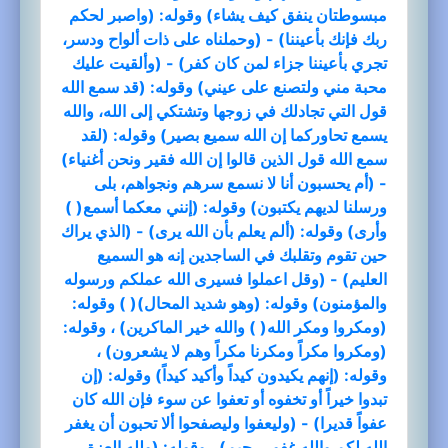
مبسوطتان ينفق كيف يشاء) وقوله: (واصبر لحكم
ربك فإنك بأعيننا) - (وحملناه على ذات ألواح ودسر،
تجري بأعيننا جزاء لمن كان كفر) - (وألقيت عليك
محبة مني ولتصنع على عيني) وقوله: (قد سمع الله
قول التي تجادلك في زوجها وتشتكي إلى الله، والله
يسمع تحاوركما إن الله سميع بصير) وقوله: (لقد
سمع الله قول الذين قالوا إن الله فقير ونحن أغنياء)
- (أم يحسبون أنا لا نسمع سرهم ونجواهم، بلى
ورسلنا لديهم يكتبون) وقوله: (إنني معكما أسمع( )
وأرى) وقوله: (ألم يعلم بأن الله يرى) - (الذي يراك
حين تقوم وتقلبك في الساجدين إنه هو السميع
العليم) - (وقل اعملوا فسيرى الله عملكم ورسوله
والمؤمنون) وقوله: (وهو شديد المحال)( ) وقوله:
(ومكروا ومكر الله( ) والله خير الماكرين) ، وقوله:
(ومكروا مكراً ومكرنا مكراً وهم لا يشعرون) ،
وقوله: (إنهم يكيدون كيداً وأكيد كيداً) وقوله: (إن
تبدوا خيراً أو تخفوه أو تعفوا عن سوء فإن الله كان
عفواً قديرا) - (وليعفوا وليصفحوا ألا تحبون أن يغفر
الله لكم والله غفور رحيم) ، وقوله: (ولله العزة