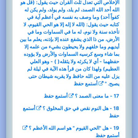
الإخلاص التي تعدل ثلث القرآن حيث يقول: (قل هو
الله أحد الله الصمد، لم يلد، ولم يولد، ولم يكن له
كفواً أحد) وما وصف به نفسه في أعظم آية في
كتابه حيث يقول: (الله لا إله إلا هو الحي القيوم، لا
تأخذه سنة ولا نوم، له ما في السماوات وما في
الأرض، من ذا الذي يشفع عنده إلا بإذنه، يعلم ما بين
أيديهم وما خلفهم ولا يحيطون بشيء من علمه إلا
بما شاء وسع كرسيه السماوات والأرض ولا يؤوده
حفظهما - أي لا يكرثه ولا يثقله( ) - وهو العلي
العظيم) ولهذا كان من قرأ هذه الآية في ليلة لم
يزل عليه من الله حافظ ولا يقربه شيطان حتى
يصبح. "
أستمع
حفظ
17 - ما معنى الصمد ؟
أستمع
حفظ
18 - هل النوم نقص في حق المخلوق ؟
أستمع
حفظ
19 - هل "الحي القيوم " هو اسم الله الأعظم ؟
أستمع
حفظ