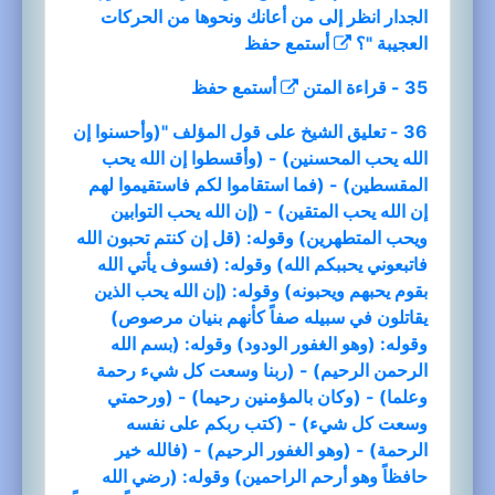
الجدار انظر إلى من أعانك ونحوها من الحركات
العجيبة "؟
أستمع
حفظ
35 - قراءة المتن
أستمع
حفظ
36 - تعليق الشيخ على قول المؤلف "(وأحسنوا إن
الله يحب المحسنين) - (وأقسطوا إن الله يحب
المقسطين) - (فما استقاموا لكم فاستقيموا لهم
إن الله يحب المتقين) - (إن الله يحب التوابين
ويحب المتطهرين) وقوله: (قل إن كنتم تحبون الله
فاتبعوني يحببكم الله) وقوله: (فسوف يأتي الله
بقوم يحبهم ويحبونه) وقوله: (إن الله يحب الذين
يقاتلون في سبيله صفاً كأنهم بنيان مرصوص)
وقوله: (وهو الغفور الودود) وقوله: (بسم الله
الرحمن الرحيم) - (ربنا وسعت كل شيء رحمة
وعلما) - (وكان بالمؤمنين رحيما) - (ورحمتي
وسعت كل شيء) - (كتب ربكم على نفسه
الرحمة) - (وهو الغفور الرحيم) - (فالله خير
حافظاً وهو أرحم الراحمين) وقوله: (رضي الله