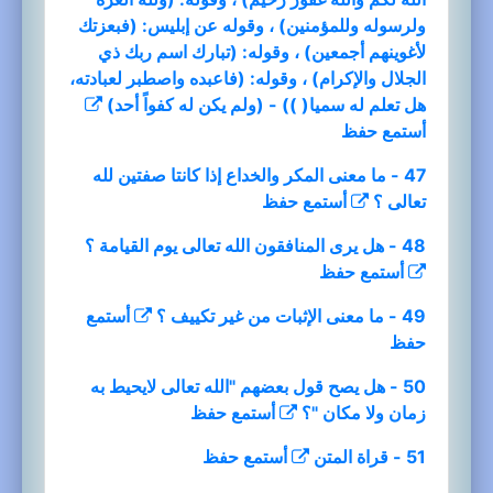
ولرسوله وللمؤمنين) ، وقوله عن إبليس: (فبعزتك
لأغوينهم أجمعين) ، وقوله: (تبارك اسم ربك ذي
الجلال والإكرام) ، وقوله: (فاعبده واصطبر لعبادته،
هل تعلم له سميا( )) - (ولم يكن له كفواً أحد)
أستمع
حفظ
47 - ما معنى المكر والخداع إذا كانتا صفتين لله
تعالى ؟
أستمع
حفظ
48 - هل يرى المنافقون الله تعالى يوم القيامة ؟
أستمع
حفظ
49 - ما معنى الإثبات من غير تكييف ؟
أستمع
حفظ
50 - هل يصح قول بعضهم "الله تعالى لايحيط به
زمان ولا مكان "؟
أستمع
حفظ
51 - قراة المتن
أستمع
حفظ