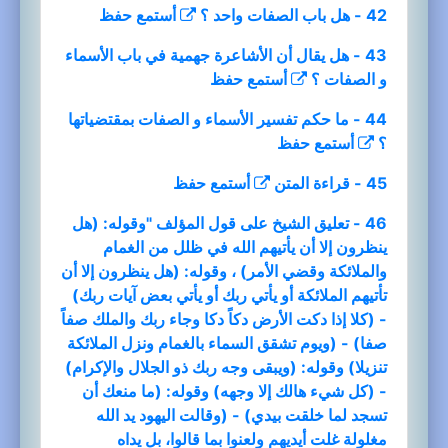
42 - هل باب الصفات واحد ؟
أستمع
حفظ
43 - هل يقال أن الأشاعرة جهمية في باب الأسماء
و الصفات ؟
أستمع
حفظ
44 - ما حكم تفسير الأسماء و الصفات بمقتضياتها
؟
أستمع
حفظ
45 - قراءة المتن
أستمع
حفظ
46 - تعليق الشيخ على قول المؤلف "وقوله: (هل
ينظرون إلا أن يأتيهم الله في ظلل من الغمام
والملائكة وقضي الأمر) ، وقوله: (هل ينظرون إلا أن
تأتيهم الملائكة أو يأتي ربك أو يأتي بعض آيات ربك)
- (كلا إذا دكت الأرض دكاً دكا وجاء ربك والملك صفاً
صفا) - (ويوم تشقق السماء بالغمام ونزل الملائكة
تنزيلا) وقوله: (ويبقى وجه ربك ذو الجلال والإكرام)
- (كل شيء هالك إلا وجهه) وقوله: (ما منعك أن
تسجد لما خلقت بيدي) - (وقالت اليهود يد الله
مغلولة غلت أيديهم ولعنوا بما قالوا، بل يداه