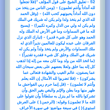
52 - تعليق الشيخ على قول المؤلف "(فلا تجعلوا
لله أنداداً وأنتم تعلمون) - (ومن الناس من يتخذ من
دون الله أنداداً يحبونهم كحب الله) - (وقل الحمد
لله الذي لم يتخذ ولدا ولم يكن له شريك في الملك
ولم يكن له ولي من الذل وكبره تكبيرا) - (يسبح
لله ما في السماوات وما في الأرض له الملك وله
الحمد وهو على كل شيء قدير) - (تبارك الذي نزل
الفرقان على عبده ليكون للعالمين نذيراً الذي له
ملك السماوات والأرض ولم يتخذ ولداً ولم يكن له
شريك في الملك وخلق كل شيء فقدره تقديراً) -
(ما اتخذ الله من ولد وما كان معه من إله إذا لذهب
كل إله بما خلق ولعلا بعضهم على بعض سبحان الله
عما يصفون، عالم الغيب والشهادة فتعالى عما
يشركون) - (فلا تضربوا لله الأمثال إن الله يعلم
وأنتم لا تعلمون) - (قل إنما حرم ربي الفواحش ما
ظهر منها وما بطن والإثم والبغي بغير الحق وأن
تشركوا بالله ما لم ينزل به سلطاناً وأن تقولوا على
الله ما لا تعلمون) وقوله: (الرحمن( ) على العرش
استوى)( ) في سبعة مواضع: في سورة الأعراف