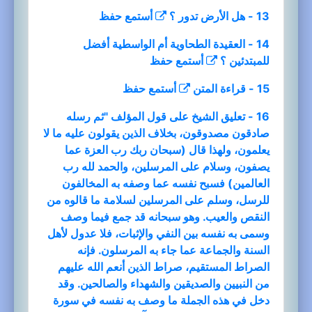
13 - هل الأرض تدور ؟
أستمع
حفظ
14 - العقيدة الطحاوية أم الواسطية أفضل
للمبتدئين ؟
أستمع
حفظ
15 - قراءة المتن
أستمع
حفظ
16 - تعليق الشيخ على قول المؤلف "ثم رسله
صادقون مصدوقون، بخلاف الذين يقولون عليه ما لا
يعلمون، ولهذا قال (سبحان ربك رب العزة عما
يصفون، وسلام على المرسلين، والحمد لله رب
العالمين) فسبح نفسه عما وصفه به المخالفون
للرسل، وسلم على المرسلين لسلامة ما قالوه من
النقص والعيب. وهو سبحانه قد جمع فيما وصف
وسمى به نفسه بين النفي والإثبات، فلا عدول لأهل
السنة والجماعة عما جاء به المرسلون. فإنه
الصراط المستقيم، صراط الذين أنعم الله عليهم
من النبيين والصديقين والشهداء والصالحين. وقد
دخل في هذه الجملة ما وصف به نفسه في سورة