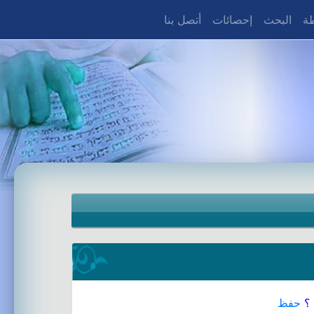
طة
البحث
إحصائات
أتصل بنا
؟
حفظ