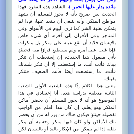
مائدة يدار عليها الخمر )
، الشاهد هذه الفقرة فهذا
الحديث نص صريح بأنه لا يجوز للمسلم أن يشهد
مواطن المنكر، وأنه ينبغي أن يبتعد عنها، فإذا لم
يتمكن لغلبة الشر كما نرى اليوم في الأسواق وفي
المتاجر وفي الأفران إلى آخره، أي شيء خاص
بالإنسان فلابد أن تقع عينه على منكر بل منكرات
فإذا غلب على أمره ولم يستطيع فرارًا منه فحينئذٍ
يأتي مفعول هذا الحديث، إن إستعطت أن تنكر
بيدك فأنت أنت، ما إستعطت إلا أن تنكر بلسانك
فأنت، ما إستطعت أيضًا فأنت الضعيف فتنكر
بقبلك.
معنى هذا الكلام إذًا هذه الشعبة الأولى الشعبة
الثانية متعلقة بدراسة هذه، أنا إعتقادي في هذا
الموضوع هو أنه لا يجوز للمسلم أن يحضر أماكن
المنكر وهو يعلم، إن كان هذا العلم من الواجب
تفصيله حينئذٍ فيكون هناك من برر له من أن يحضر
تلك الأماكن ولو كان فيها منكر وحسبه أن ينكر
بقلبه إذا لم يتمكن من الإنكار باليد أو باللسان لكن