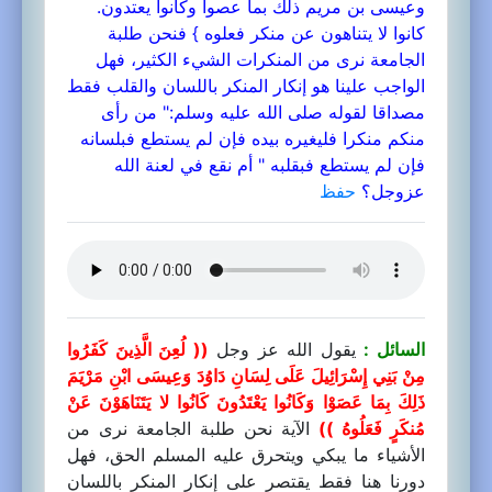
وعيسى بن مريم ذلك بما عصوا وكانوا يعتدون.
كانوا لا يتناهون عن منكر فعلوه } فنحن طلبة
الجامعة نرى من المنكرات الشيء الكثير، فهل
الواجب علينا هو إنكار المنكر باللسان والقلب فقط
مصداقا لقوله صلى الله عليه وسلم:" من رأى
منكم منكرا فليغيره بيده فإن لم يستطع فبلسانه
فإن لم يستطع فبقلبه " أم نقع في لعنة الله
عزوجل؟
حفظ
السائل :
يقول الله عز وجل
(( لُعِنَ الَّذِينَ كَفَرُوا
مِنْ بَنِي إِسْرَائِيلَ عَلَى لِسَانِ دَاوُدَ وَعِيسَى ابْنِ مَرْيَمَ
ذَلِكَ بِمَا عَصَوْا وَكَانُوا يَعْتَدُونَ كَانُوا لا يَتَنَاهَوْنَ عَنْ
مُنكَرٍ فَعَلُوهُ ))
الآية نحن طلبة الجامعة نرى من
الأشياء ما يبكي ويتحرق عليه المسلم الحق، فهل
دورنا هنا فقط يقتصر على إنكار المنكر باللسان