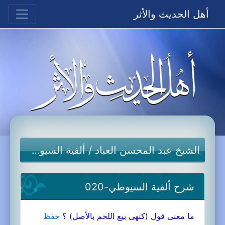
أهل الحديث والأثر
الشيخ عبد المحسن العباد
/
ألفية السيوطي
شرح ألفية السيوطي-020
ما معنى قول (كنهى بيع اللحم بالأصل) ؟
حفظ