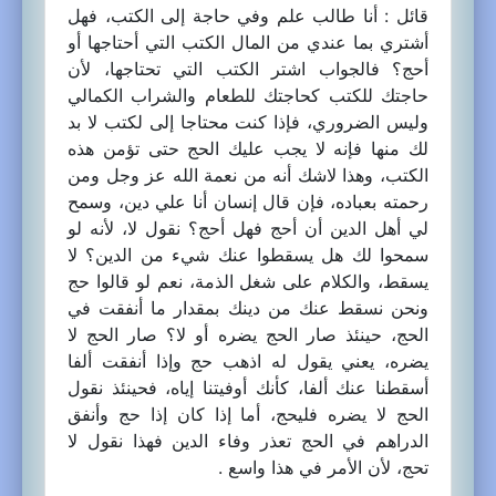
قائل : أنا طالب علم وفي حاجة إلى الكتب، فهل
أشتري بما عندي من المال الكتب التي أحتاجها أو
أحج؟ فالجواب اشتر الكتب التي تحتاجها، لأن
حاجتك للكتب كحاجتك للطعام والشراب الكمالي
وليس الضروري، فإذا كنت محتاجا إلى لكتب لا بد
لك منها فإنه لا يجب عليك الحج حتى تؤمن هذه
الكتب، وهذا لاشك أنه من نعمة الله عز وجل ومن
رحمته بعباده، فإن قال إنسان أنا علي دين، وسمح
لي أهل الدين أن أحج فهل أحج؟ نقول لا، لأنه لو
سمحوا لك هل يسقطوا عنك شيء من الدين؟ لا
يسقط، والكلام على شغل الذمة، نعم لو قالوا حج
ونحن نسقط عنك من دينك بمقدار ما أنفقت في
الحج، حينئذ صار الحج يضره أو لا؟ صار الحج لا
يضره، يعني يقول له اذهب حج وإذا أنفقت ألفا
أسقطنا عنك ألفا، كأنك أوفيتنا إياه، فحينئذ نقول
الحج لا يضره فليحج، أما إذا كان إذا حج وأنفق
الدراهم في الحج تعذر وفاء الدين فهذا نقول لا
تحج، لأن الأمر في هذا واسع .