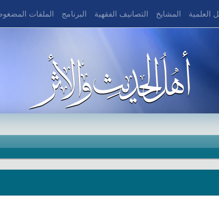
 العلمية
المشايخ
التصانيف الفقهية
البرنامج
الملفات المضغو