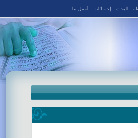
طة
البحث
إحصائات
أتصل بنا