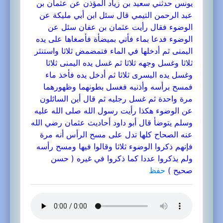
يونس حدثني سعيد بن زياد المؤذن عن عثمان بن
عبد الرحمن التيمي قال سئل ابن أبي مليكة عن
الوضوء فقال رأيت عثمان بن عفان سئل عن
الوضوء فدعا بماء فأتي بميضأة فأصغاها على يده
اليمنى ثم أدخلها في الماء فتمضمض ثلاثا واستنثر
ثلاثا وغسل وجهه ثلاثا ثم غسل يده اليمنى ثلاثا
وغسل يده اليسرى ثلاثا ثم أدخل يده فأخذ ماء
فمسح برأسه وأذنيه فغسل بطونهما وظهورهما
مرة واحدة ثم غسل رجليه ثم قال أين السائلون
عن الوضوء هكذا رأيت رسول الله صلى الله عليه
وسلم يتوضأ قال أبو داود أحاديث عثمان رضي الله
عنه الصحاح كلها تدل على مسح الرأس أنه مرة
فإنهم ذكروا الوضوء ثلاثا وقالوا فيها ومسح رأسه
ولم يذكروا عددا كما ذكروا في غيره ( حسن
صحيح )
حفظ