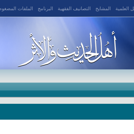
 العلمية
المشايخ
التصانيف الفقهية
البرنامج
الملفات المضغو