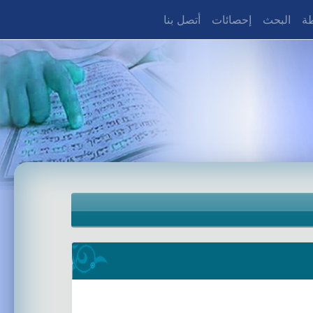
طة
البحث
إحصائات
أتصل بنا