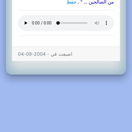
من الصالحين ... " .
حفظ
اضيفت في - 2004-09-04