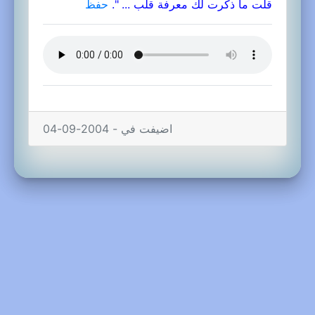
قلت ما ذكرت لك معرفة قلب ... ".
حفظ
اضيفت في - 2004-09-04