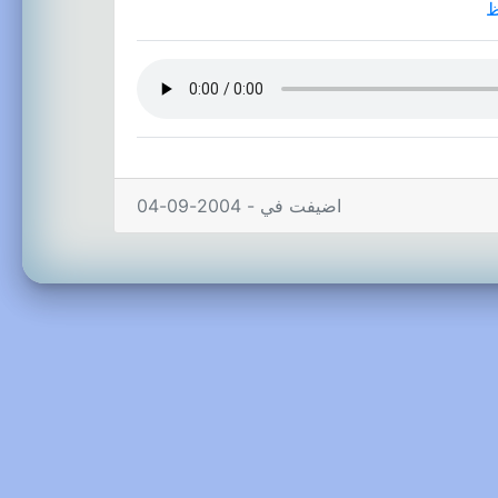
ظ
اضيفت في - 2004-09-04