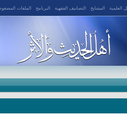
 العلمية
المشايخ
التصانيف الفقهية
البرنامج
الملفات المضغو