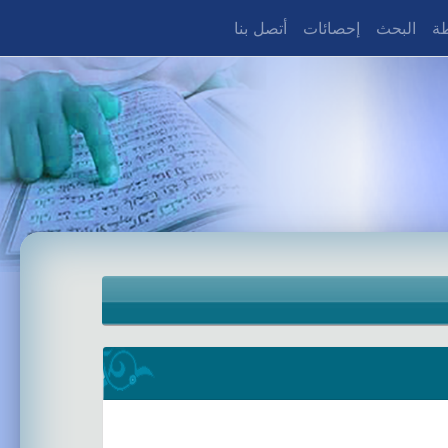
طة
البحث
إحصائات
أتصل بنا