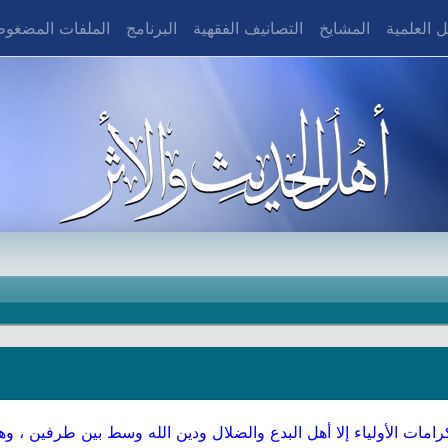
 العلمية
المشايخ
التصانيف الفقهية
البرنامج
الملفات المضغو
رامات الأولياء إلا أهل البدع والضلال ودين الله وسط بين طرفين ، وهد