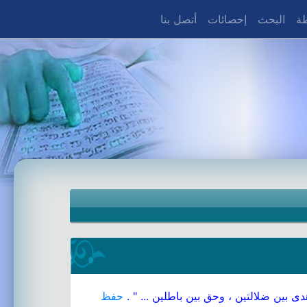
طة
البحث
إحصائات
أتصل بنا
ى بين ضلالتين ، وحق بين باطلين ... " .
حفظ