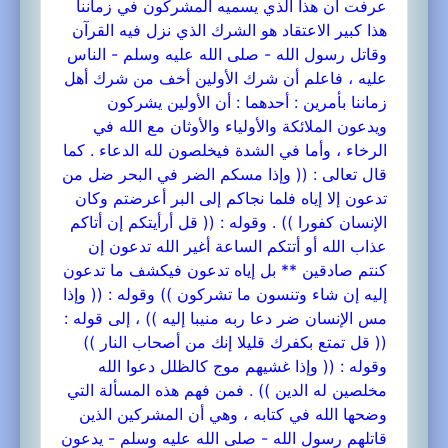
عرفت أن هذا الذي يسميه المشركون في زماننا
هذا كبير الاعتقاد هو الشرك الذي نزل فيه القرآن
وقاتل رسول الله - صلى الله عليه وسلم - الناس
عليه ، فاعلم أن شرك الأولين أخف من شرك أهل
زماننا بأمرين : أحدهما : أن الأولين يشركون
ويدعون الملائكة والأولياء والأوثان مع الله في
الرخاء ، وأما في الشدة فيخلصون لله الدعاء . كما
قال تعالى : (( وإذا مسكم الضر في البحر ضل من
تدعون إلا إياه فلما نجاكم إلى البر أعرضتم وكان
الإنسان كفورا )) . وقوله : (( قل أرأيتكم إن أتاكم
عذاب الله أو أتتكم الساعة أغير الله تدعون إن
كنتم صادقين ** بل إياه تدعون فيكشف ما تدعون
إليه إن شاء وتنسون ما تشركون )) وقوله : (( وإذا
مس الإنسان ضر دعا ربه منيبا إليه )) ، إلى قوله :
(( قل تمتع بكفرك قليلا إنك من أصحاب النار ))
وقوله : (( وإذا غشيهم موج كالظلل دعوا الله
مخلصين له الدين )) . فمن فهم هذه المسألة التي
وضحها الله في كتابه ، وهي أن المشركين الذين
قاتلهم رسول الله - صلى الله عليه وسلم - يدعون