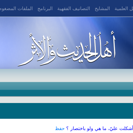
 العلمية
المشايخ
التصانيف الفقهية
البرنامج
الملفات المضغو
 أشكلت عليّ، ما هي ولو باختصار ؟
حفظ