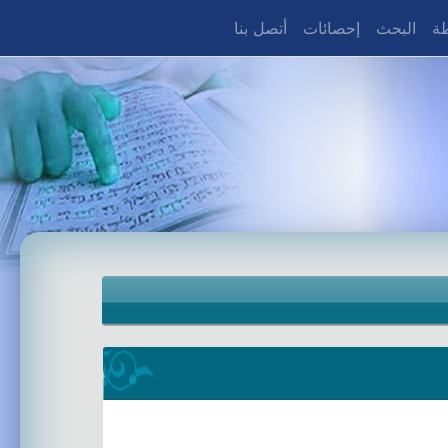
طة
البحث
إحصائات
أتصل بنا