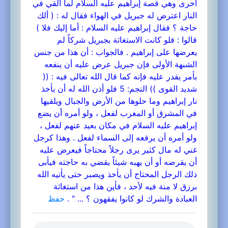
أخرى وهي قصة إبراهيم عليه السلام لما ألقي في
النار اعترض له جبريل في الهواء فقال له : ( ألك
حاجة ؟ فقال إبراهيم عليه السلام : أما إليك فلا )
قالوا : فلو كانت الاستغاثة بجبريل شركاً لم
يعرضها على إبراهيم . فالجواب : أن هذا من جنس
الشبهة الأولى فإن جبريل عرض عليه أن ينفعه
بأمر يقدر عليه فإنه كما قال الله تعالى فيه : ((
شديد القوى )) النجم: 5 فلو أذن الله له أن يأخذ
نار إبراهيم وما حلوها من الأرض والجبال ويلقيها
في المشرق أو المغرب لفعل ، ولو أمره أن يضع
إبراهيم عليه السلام في مكان بعيد عنهم لفعل ،
ولو أمره أن يرفعه إلى السماء لفعل . وهذا كرجل
غني له مال كثير يرى رجلاً محتاجاً فيعرض عليه
أن يقرضه أو أن يهبه شيئاً يقضي به حاجته فيأبى
ذلك الرجل المحتاج أن يأخذ ويصبر حتى يأتيه الله
برزق لا منة فيه لأحد ، فأين هذا من استغاثة
العبادة والشرك لو كانوا يفقهون ؟ ... " .
حفظ