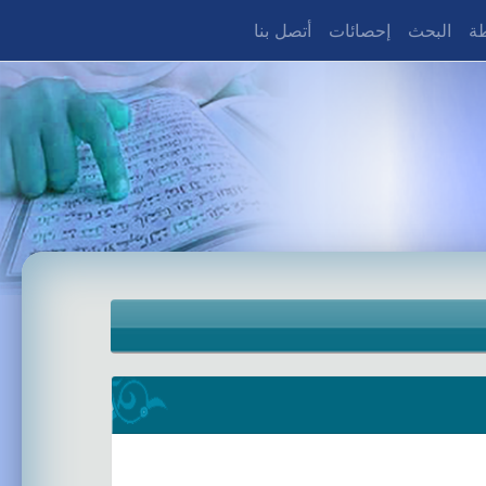
طة
البحث
إحصائات
أتصل بنا