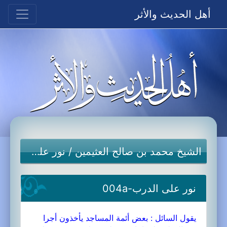
أهل الحديث والأثر
الشيخ محمد بن صالح العثيمين
/
نور على الدرب
نور على الدرب-004a
يقول السائل : بعض أئمة المساجد يأخذون أجرا