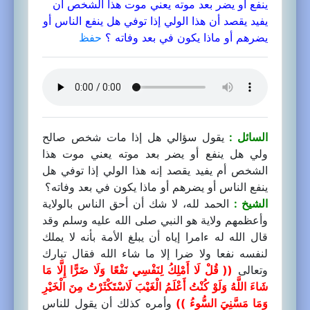
ينفع أو يضر بعد موته يعني موت هذا الشخص أن
يفيد يقصد أن هذا الولي إذا توفي هل ينفع الناس أو
يضرهم أو ماذا يكون في بعد وفاته ؟
حفظ
السائل :
يقول سؤالي هل إذا مات شخص صالح
ولي هل ينفع أو يضر بعد موته يعني موت هذا
الشخص أم يفيد يقصد إنه هذا الولي إذا توفي هل
ينفع الناس أو يضرهم أو ماذا يكون في بعد وفاته؟
الشيخ :
الحمد لله، لا شك أن أحق الناس بالولاية
وأعظمهم ولاية هو النبي صلى الله عليه وسلم وقد
قال الله له ءامرا إياه أن يبلغ الأمة بأنه لا يملك
لنفسه نفعا ولا ضرا إلا ما شاء الله فقال تبارك
وتعالى
(( قُلْ لَا أَمْلِكُ لِنَفْسِي نَفْعًا وَلَا ضَرًّا إِلَّا مَا
شَاءَ اللَّهُ وَلَوْ كُنْتُ أَعْلَمُ الْغَيْبَ لَاسْتَكْثَرْتُ مِنَ الْخَيْرِ
وَمَا مَسَّنِيَ السُّوءُ ))
وأمره كذلك أن يقول للناس