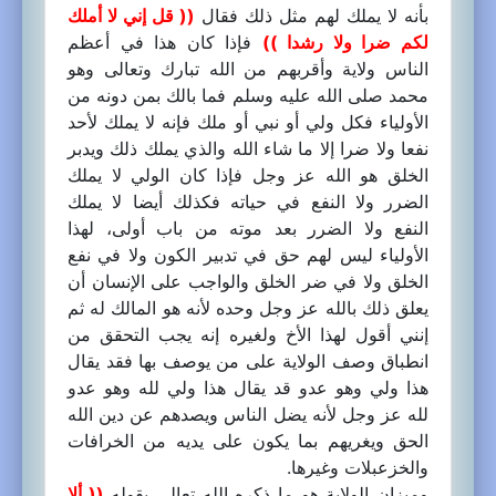
بأنه لا يملك لهم مثل ذلك فقال
(( قل إني لا أملك
لكم ضرا ولا رشدا ))
فإذا كان هذا في أعظم
الناس ولاية وأقربهم من الله تبارك وتعالى وهو
محمد صلى الله عليه وسلم فما بالك بمن دونه من
الأولياء فكل ولي أو نبي أو ملك فإنه لا يملك لأحد
نفعا ولا ضرا إلا ما شاء الله والذي يملك ذلك ويدبر
الخلق هو الله عز وجل فإذا كان الولي لا يملك
الضرر ولا النفع في حياته فكذلك أيضا لا يملك
النفع ولا الضرر بعد موته من باب أولى، لهذا
الأولياء ليس لهم حق في تدبير الكون ولا في نفع
الخلق ولا في ضر الخلق والواجب على الإنسان أن
يعلق ذلك بالله عز وجل وحده لأنه هو المالك له ثم
إنني أقول لهذا الأخ ولغيره إنه يجب التحقق من
انطباق وصف الولاية على من يوصف بها فقد يقال
هذا ولي وهو عدو قد يقال هذا ولي لله وهو عدو
لله عز وجل لأنه يضل الناس ويصدهم عن دين الله
الحق ويغريهم بما يكون على يديه من الخرافات
والخزعبلات وغيرها.
وميزان الولاية هو ما ذكره الله تعالى بقوله
(( ألا