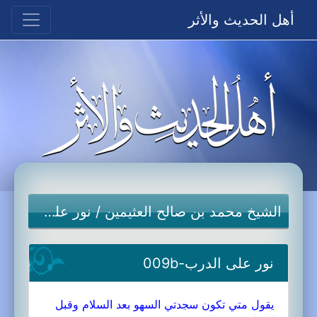
أهل الحديث والأثر
الشيخ محمد بن صالح العثيمين
/
نور على الدرب
نور على الدرب-009b
يقول متي تكون سجدتي السهو بعد السلام وقبل