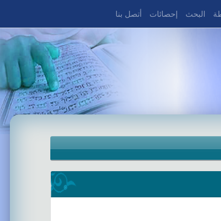
طة
البحث
إحصائات
أتصل بنا