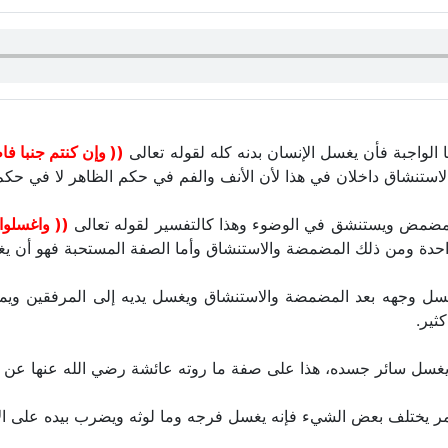
الواجبة فأن يغسل الإنسان بدنه كله لقوله تعالى
(( وإن كنتم جنبا فا
لاستنشاق داخلان في هذا لأن الأنف والفم في حكم الظاهر لا في حكم
يتمضمض ويستنشق في الوضوء وهذا كالتفسير لقوله تعالى
(( واغسلوا
واحدة ومن ذلك المضمضة والاستنشاق وأما الصفة المستحبة فهو أن يغ
سل وجهه بعد المضمضة والاستنشاق ويغسل يديه إلى المرفقين ويم
ثير.
غسل سائر جسده، هذا على صفة ما روته عائشة رضي الله عنها عن ال
مر يختلف بعض الشيء فإنه يغسل فرجه وما لوثه ويضرب بيده على الأرض