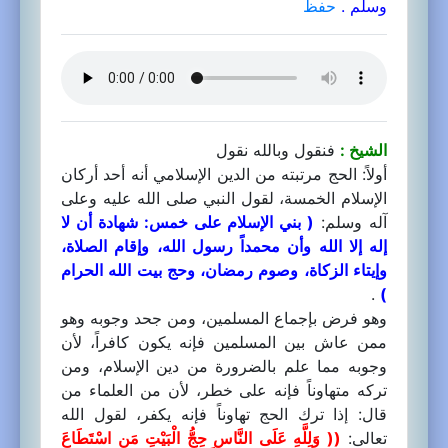
وسلم .
حفظ
الشيخ :
فنقول وبالله نقول
أولاً: الحج مرتبته من الدين الإسلامي أنه أحد أركان
الإسلام الخمسة، لقول النبي صلى الله عليه وعلى
آله وسلم:
( بني الإسلام على خمس: شهادة أن لا
إله إلا الله وأن محمداً رسول الله، وإقام الصلاة،
وإيتاء الزكاة، وصوم رمضان، وحج بيت الله الحرام
.
)
وهو فرض بإجماع المسلمين، ومن جحد وجوبه وهو
ممن عاش بين المسلمين فإنه يكون كافراً، لأن
وجوبه مما علم بالضرورة من دين الإسلام، ومن
تركه متهاوناً فإنه على خطر، لأن من العلماء من
قال: إذا ترك الحج تهاوناً فإنه يكفر، لقول الله
تعالى:
(( وَلِلَّهِ عَلَى النَّاسِ حِجُّ الْبَيْتِ مَنِ اسْتَطَاعَ