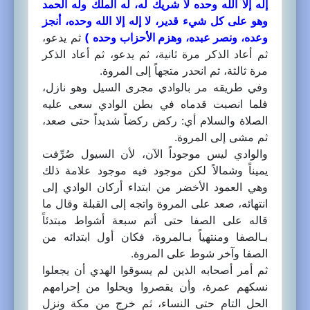
إله إلا الله وحده لا شريك له، له الملك وله الحمد
وهو على كل شيء قدير، لا إله إلا الله وحده، أنجز
وعده، ونصر عبده، وهزم الأحزاب وحده )
ثم يدعو،
ثم أعاد الذكر مرة ثانية، ثم يدعو، ثم أعاد الذكر
مرة ثالثة، ثم انحدر متجهاً إلى المروة.
وفي طريقه مر بالوادي مجرى السيل وهو نازل،
فلما انصبت قدماه في بطن الوادي سعى عليه
الصلاة والسلام أي: ركض ركضاً شديداً حتى صعد،
ثم مشى إلى المروة.
والوادي ليس موجوداً الآن، لأن السيول صُرِّفت
يميناً وشمالاً لكن موجود فيه موجود علامة ذلك
وهي العمود الأخضر من ابتداء أركان الوادي إلى
انتهائه، صعد على المروة واتجه إلى القبلة وقال ما
قاله على الصفا حتى أتم سبعة أشواط مبتدئاً
بـالصفا ومنتهياً بـالمروة، فكان أول ابتدائه من
الصفا وآخر شوط على المروة.
ثم أمر أصحابه الذين لم يسوقوا الهدي أن يجعلوا
نسكهم عمرة، وأن يقصروا ويحلوا من إحرامهم
الحل التام حتى النساء، ثم خرج من مكة ونزل