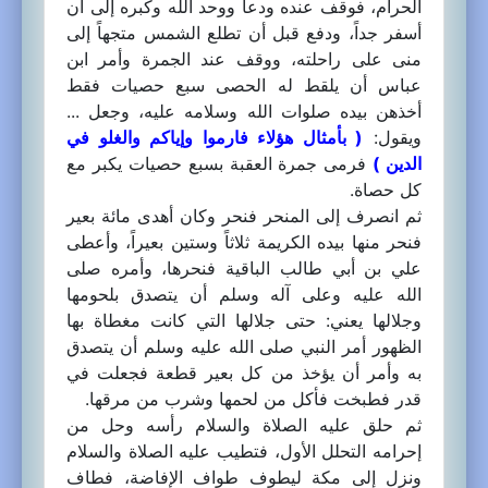
الحرام، فوقف عنده ودعا ووحد الله وكبره إلى أن
أسفر جداً، ودفع قبل أن تطلع الشمس متجهاً إلى
منى على راحلته، ووقف عند الجمرة وأمر ابن
عباس أن يلقط له الحصى سبع حصيات فقط
أخذهن بيده صلوات الله وسلامه عليه، وجعل ...
ويقول:
( بأمثال هؤلاء فارموا وإياكم والغلو في
الدين )
فرمى جمرة العقبة بسبع حصيات يكبر مع
كل حصاة.
ثم انصرف إلى المنحر فنحر وكان أهدى مائة بعير
فنحر منها بيده الكريمة ثلاثاً وستين بعيراً، وأعطى
علي بن أبي طالب الباقية فنحرها، وأمره صلى
الله عليه وعلى آله وسلم أن يتصدق بلحومها
وجلالها يعني: حتى جلالها التي كانت مغطاة بها
الظهور أمر النبي صلى الله عليه وسلم أن يتصدق
به وأمر أن يؤخذ من كل بعير قطعة فجعلت في
قدر فطبخت فأكل من لحمها وشرب من مرقها.
ثم حلق عليه الصلاة والسلام رأسه وحل من
إحرامه التحلل الأول، فتطيب عليه الصلاة والسلام
ونزل إلى مكة ليطوف طواف الإفاضة، فطاف