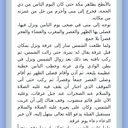
بالأبطح بظاهر مكة حتى كان اليوم الثامن من ذي
الحجة، فخرج إلى منى وأحرم من حل من عمرته
من مكانه.
توجه إلى منى في ضحى يوم الثامن ونزل فيها،
فصلى بها الظهر والعصر والمغرب والعشاء والفجر
قصراً بلا جمع.
ولما طلعت الشمس سار إلى عرفة ونزل بمكان
قبل عرفة يقال له: نمرة، حتى زالت الشمس، ثم
ركب ناقته بعد ذلك بعد زوال الشمس ونزل في
بطن الوادي وادي عرنة وخطب الناس خطبة
عظيمة بليغة، ثم أذن وأقام فصلى الظهر ثم أقام
وصلى العصر جمعاً وقصراً، ثم ركب حتى أتى
الموقف الذي اختار أن يقف فيه عليه الصلاة
والسلام عند الصخرات عند جبل عرفات، وعليه
الآن علم قائم منصوب، وقف هناك إلى أن غربت
الشمس، وكان على بعيره عليه الصلاة والسلام
مستقبل القبلة يدعو الله تعالى يبتهل إليه، لأن خير
الدعاء دعاء يوم عرفة.
ولما غابت الشمس واستحكم غروبها دفع متجهاً