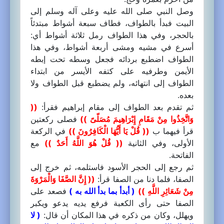
وصل النبي صلى الله عليه وعلى آله وسلم إلى
البيت فبدأ بالطواف، فطاف سبعة أشواط مبتدئاً
بالحجر، وفي هذا الطواف رمل ثلاثة أشواط أي:
أسرع في مشيه ومشى أربعة أشواط، وفي هذا
الطواف اضطبع بردائه فجعل وسطه تحت إبطه
الأيمن وطرفيه على كتفه الأيسر من ابتداء
الطواف إلى انتهائه، ولم يضطبع قبل الطواف ولا
بعده.
ثم تقدم بعد الطواف إلى مقام إبراهيم فقرأ:
((
وَاتَّخِذُوا مِنْ مَقَامِ إِبْرَاهِيمَ مُصَلّىً ))
فصلى ركعتين
قرأ فيهما ب
(( قُلْ يَا أَيُّهَا الْكَافِرُونَ ))
في الركعة
الأولى، وفي الثانية
(( قُلْ هُوَ اللَّهُ أَحَدٌ ))
مع
الفاتحة.
ثم رجع إلى الحجر الأسود فاستلمه، ثم خرج إلى
الصفا، فلما دنا من الصفا قرأ:
(( إِنَّ الصَّفَا وَالْمَرْوَةَ
مِنْ شَعَائِرِ اللَّهِ ))
( أبدأ بما بدأ الله به )
فصعد على
الصفا حتى رأى الكعبة فرفع يديه يدعو ويكبر
ويهلل، وكان من ذكره في هذا المكان أن قال:
( لا