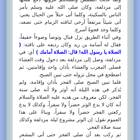
إلى مزدلفة، وكان صلى الله عليه وسلم يأمر
الناس بالسكينة، وكلما أتى حبلاً من الحبال يعني:
أتى شيئاً مرتفعاً أرخى لناقته الزمام حتى تصعد،
وكلما وجد فجوةً أسرع.
وفي أثناء الطريق نزل فبال وتوضأ وضوءاً خفيفاً،
فقال له أسامة بن زيد وكان رديفه على ناقته:
(
الصلاة يا رسول الله! قال: الصلاة أمامك )
أي: في
مزدلفة، وصل إلى مزدلفة بعد دخول وقت العشاء
فصلى المغرب والعشاء بأذان واحد وإقامتين، ثم
اضطجع في محل نزوله حتى تبين الصبح.
فلما تبين الصبح صلى الفجر بأذان وإقامة، ولم
يُذكر في هذه الليلة أنه أوتر ولا أنه صلى سنة
الفجر، لكن معروف من هديه عليه الصلاة والسلام
أنه كان لا يدع الوتر حضراً ولا سفراً، وكذلك لا يدع
ركعتي الفجر حضراً ولا سفراً، وبناءً على هذا
العموم نقول: إن الوتر مشروع ليلة مزدلفة وكذلك
سنة صلاة الفجر.
ثم ركب بعد أن صلى الفجر حتى أتى المشعر