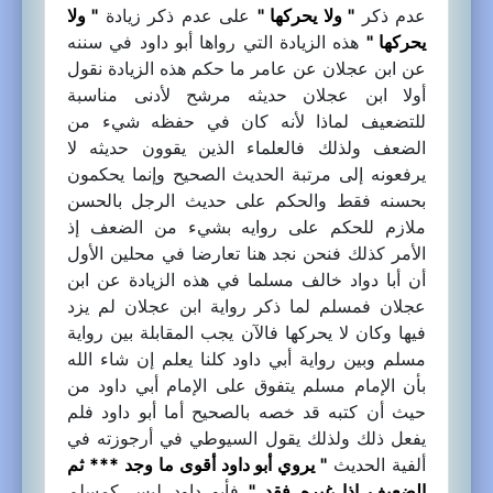
عدم ذكر
" ولا يحركها "
على عدم ذكر زيادة
" ولا
يحركها "
هذه الزيادة التي رواها أبو داود في سننه
عن ابن عجلان عن عامر ما حكم هذه الزيادة نقول
أولا ابن عجلان حديثه مرشح لأدنى مناسبة
للتضعيف لماذا لأنه كان في حفظه شيء من
الضعف ولذلك فالعلماء الذين يقوون حديثه لا
يرفعونه إلى مرتبة الحديث الصحيح وإنما يحكمون
بحسنه فقط والحكم على حديث الرجل بالحسن
ملازم للحكم على روايه بشيء من الضعف إذ
الأمر كذلك فنحن نجد هنا تعارضا في محلين الأول
أن أبا دواد خالف مسلما في هذه الزيادة عن ابن
عجلان فمسلم لما ذكر رواية ابن عجلان لم يزد
فيها وكان لا يحركها فالآن يجب المقابلة بين رواية
مسلم وبين رواية أبي داود كلنا يعلم إن شاء الله
بأن الإمام مسلم يتفوق على الإمام أبي داود من
حيث أن كتبه قد خصه بالصحيح أما أبو داود فلم
يفعل ذلك ولذلك يقول السيوطي في أرجوزته في
ألفية الحديث
" يروي أبو داود أقوى ما وجد *** ثم
الضعيف إذا غيره فقد "
فأبو داود ليس كمسلم