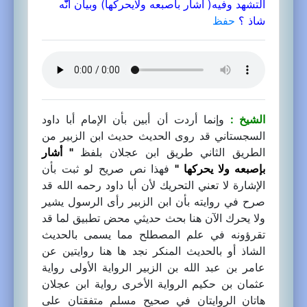
التشهد وفيه( أشار بأصبعه ولايحركها) وبيان أنّّه
شاذ ؟
حفظ
الشيخ :
وإنما أردت أن أبين بأن الإمام أبا داود
السجستاني قد روى الحديث حديث ابن الزبير من
الطريق الثاني طريق ابن عجلان بلفظ
" أشار
بإصبعه ولا يحركها "
فهذا نص صريح لو ثبت بأن
الإشارة لا تعني التحريك لأن أبا داود رحمه الله قد
صرح في روايته بأن ابن الزبير رأى الرسول يشير
ولا يحرك الآن هنا بحث حديثي محض تطبيق لما قد
تقرؤونه في علم المصطلح مما يسمى بالحديث
الشاذ أو بالحديث المنكر نجد ها هنا روايتين عن
عامر بن عبد الله بن الزبير الرواية الأولى رواية
عثمان بن حكيم الرواية الأخرى رواية ابن عجلان
هاتان الروايتان في صحيح مسلم متفقتان على