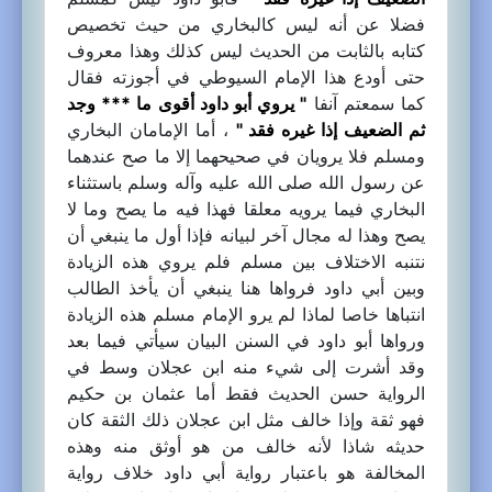
فضلا عن أنه ليس كالبخاري من حيث تخصيص
كتابه بالثابت من الحديث ليس كذلك وهذا معروف
حتى أودع هذا الإمام السيوطي في أجوزته فقال
كما سمعتم آنفا
" يروي أبو داود أقوى ما *** وجد
ثم الضعيف إذا غيره فقد "
، أما الإمامان البخاري
ومسلم فلا يرويان في صحيحهما إلا ما صح عندهما
عن رسول الله صلى الله عليه وآله وسلم باستثناء
البخاري فيما يرويه معلقا فهذا فيه ما يصح وما لا
يصح وهذا له مجال آخر لبيانه فإذا أول ما ينبغي أن
نتنبه الاختلاف بين مسلم فلم يروي هذه الزيادة
وبين أبي داود فرواها هنا ينبغي أن يأخذ الطالب
انتباها خاصا لماذا لم يرو الإمام مسلم هذه الزيادة
ورواها أبو داود في السنن البيان سيأتي فيما بعد
وقد أشرت إلى شيء منه ابن عجلان وسط في
الرواية حسن الحديث فقط أما عثمان بن حكيم
فهو ثقة وإذا خالف مثل ابن عجلان ذلك الثقة كان
حديثه شاذا لأنه خالف من هو أوثق منه وهذه
المخالفة هو باعتبار رواية أبي داود خلاف رواية