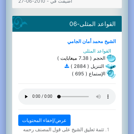
اضيفت في - 2010-06-27
القواعد المثلى-06
الشيخ محمد أمان الجامي
القواعد المثلى
الحجم ( 7.38
ميغابايت
)
التنزيل ( 2884 )
الإستماع ( 695 )
عرض/إخفاء المحتويات
تتمة تعليق الشيخ على قول المصنف رحمه