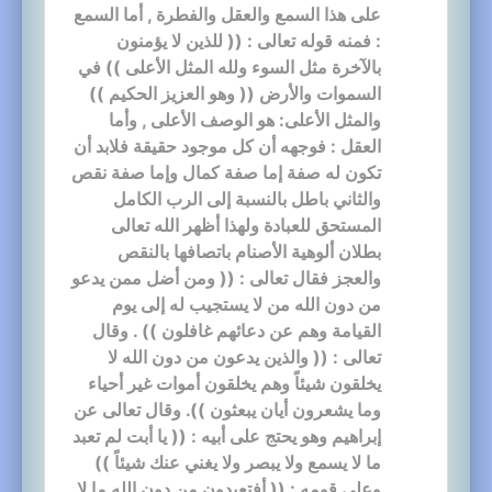
على هذا السمع والعقل والفطرة , أما السمع
: فمنه قوله تعالى : (( للذين لا يؤمنون
بالآخرة مثل السوء ولله المثل الأعلى )) في
السموات والأرض (( وهو العزيز الحكيم ))
والمثل الأعلى: هو الوصف الأعلى , وأما
العقل : فوجهه أن كل موجود حقيقة فلابد أن
تكون له صفة إما صفة كمال وإما صفة نقص
والثاني باطل بالنسبة إلى الرب الكامل
المستحق للعبادة ولهذا أظهر الله تعالى
بطلان ألوهية الأصنام باتصافها بالنقص
والعجز فقال تعالى : (( ومن أضل ممن يدعو
من دون الله من لا يستجيب له إلى يوم
القيامة وهم عن دعائهم غافلون )) . وقال
تعالى : (( والذين يدعون من دون الله لا
يخلقون شيئاً وهم يخلقون أموات غير أحياء
وما يشعرون أيان يبعثون )). وقال تعالى عن
إبراهيم وهو يحتج على أبيه : (( يا أبت لم تعبد
ما لا يسمع ولا يبصر ولا يغني عنك شيئاً ))
وعلى قومه : (( أفتعبدون من دون الله ما لا