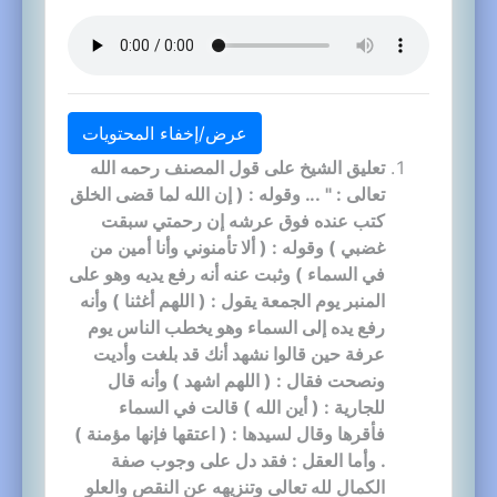
عرض/إخفاء المحتويات
تعليق الشيخ على قول المصنف رحمه الله
تعالى : " ... وقوله : ( إن الله لما قضى الخلق
كتب عنده فوق عرشه إن رحمتي سبقت
غضبي ) وقوله : ( ألا تأمنوني وأنا أمين من
في السماء ) وثبت عنه أنه رفع يديه وهو على
المنبر يوم الجمعة يقول : ( اللهم أغثنا ) وأنه
رفع يده إلى السماء وهو يخطب الناس يوم
عرفة حين قالوا نشهد أنك قد بلغت وأديت
ونصحت فقال : ( اللهم اشهد ) وأنه قال
للجارية : ( أين الله ) قالت في السماء
فأقرها وقال لسيدها : ( اعتقها فإنها مؤمنة )
. وأما العقل : فقد دل على وجوب صفة
الكمال لله تعالى وتنزيهه عن النقص والعلو