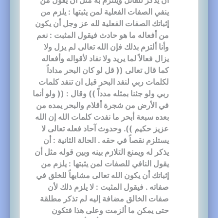
ينفي الصفات الفعلية لمن يثبتها : يلزم من
إثباتك الصفات الفعلية لله عز وجل أن يكون
من أفعاله ما هو حادث فيقول المثبت : نعم
وأنا ألتزم بذلك فإن الله تعالى لم يزل ولا
يزال فعالاً لما يريد ولا نفاد لأقواله وأفعاله
كما قال تعالى (( قل لو كان البحر مداداً
لكلمات ربي لنفد البحر قبل ان تنفد كلمات
ربي ولو جئنا بمثله مدداً )) وقال : (( ولو أنما
في الأرض من شجرة أقلام والبحر يمده من
بعده سبعة أبحر ما نفدت كلمات الله إن الله
عزيز حكيم )). وحدوث آحاد فعله تعالى لا
يستلزم نقصاً في حقه . الحالة الثانية : أن
يذكر له ويمنع التلازم بينه وبين قوله مثل أن
يقول النافي للصفات لمن يثبتها : يلزم من
إثباتك أن يكون الله تعالى مشابهاً للخلق في
صفاته . فيقول المثبت : لا يلزم ذلك لأن
صفات الخالق مضافة إليه لم تذكر مطلقة
حتى يمكن ما ألزمت وعلى هذا فتكون