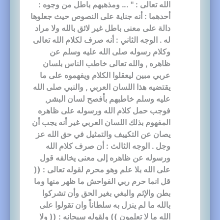
الله تعالى : " ... ومذهبهم باطل من وجوه :
أحدهما : أنه جناية على النصوص حيث جعلوها
دالة على معنى باطل غير لائق بالله ولا مراد
له . الوجه الثاني : أنه صرف لكلام الله تعالى
وكلام رسوله صلى الله عليه وسلم عن
ظاهره , والله تعالى خاطب الناس بلسان
عربي مبين ليعقلوا الكلام ويفهموه على ما
يقتضيه هذا اللسان العربي , والنبي صلى الله
عليه وسلم خاطبهم بأفصح لسان البشر,
فوجب حمل كلام الله ورسوله على ظاهره
المفهوم بذلك اللسان العربي غير أنه يجب أن
يصان عن التكييف والتمثيل في حق الله عز
وجل . الوجه الثالث : أن صرف كلام الله
ورسوله عن ظاهره إلى معنى يخالفه قول
على الله بلا علم وهو محرم لقوله تعالى : ((
قل انما حرم ربي الفواحش ما ظهر منها وما
بطن والإثم والبغي بغير الحق وأن تشركوا
بالله ما لم ينزل به سلطاناً وان تقولوا على
الله ما لا تعلمون )) ولقوله سبحانه : (( ولا