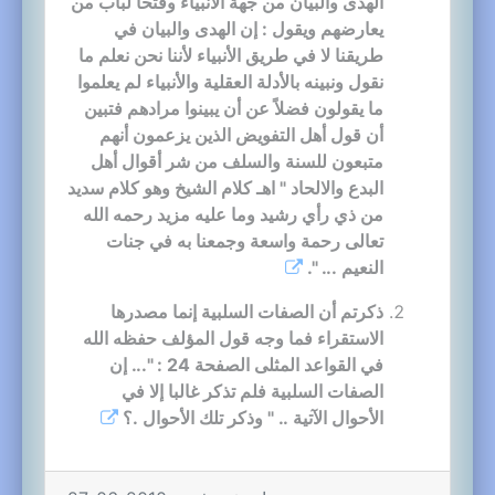
الهدى والبيان من جهة الأنبياء وفتحاً لباب من
يعارضهم ويقول : إن الهدى والبيان في
طريقنا لا في طريق الأنبياء لأننا نحن نعلم ما
نقول ونبينه بالأدلة العقلية والأنبياء لم يعلموا
ما يقولون فضلاً عن أن يبينوا مرادهم فتبين
أن قول أهل التفويض الذين يزعمون أنهم
متبعون للسنة والسلف من شر أقوال أهل
البدع والالحاد " اهـ كلام الشيخ وهو كلام سديد
من ذي رأي رشيد وما عليه مزيد رحمه الله
تعالى رحمة واسعة وجمعنا به في جنات
النعيم ... ".
ذكرتم أن الصفات السلبية إنما مصدرها
الاستقراء فما وجه قول المؤلف حفظه الله
في القواعد المثلى الصفحة 24 : "... إن
الصفات السلبية فلم تذكر غالبا إلا في
الأحوال الآتية .. " وذكر تلك الأحوال .؟